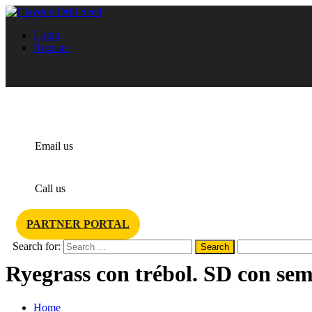
Login
Register
info@claydondrill.com
Email us
+44 1440 820 327
Call us
PARTNER PORTAL
Search for:
Ryegrass con trébol. SD con s
Home