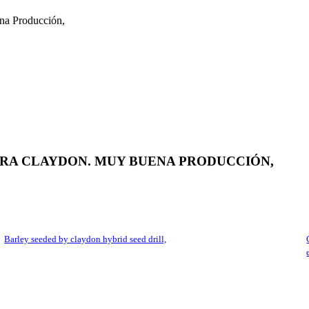
na Producción,
RA CLAYDON. MUY BUENA PRODUCCIÓN,
barley seeded by claydon hybrid seed drill,
claydon hybrid drill. la s