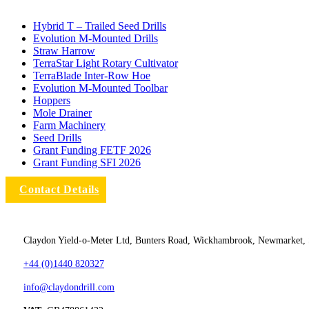
Hybrid T – Trailed Seed Drills
Evolution M-Mounted Drills
Straw Harrow
TerraStar Light Rotary Cultivator
TerraBlade Inter‐row Hoe
Evolution M-Mounted Toolbar
Hoppers
Mole Drainer
Farm Machinery
Seed Drills
Grant Funding FETF 2026
Grant Funding SFI 2026
Contact Details
Claydon Yield-o-Meter Ltd, Bunters Road, Wickhambrook, Newmarket,
+44 (0)1440 820327
info@claydondrill.com