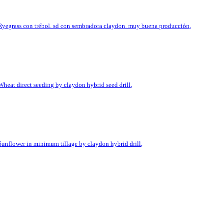
ryegrass con trébol. sd con sembradora claydon. muy buena producción,
wheat direct seeding by claydon hybrid seed drill,
sunflower in minimum tillage by claydon hybrid drill,