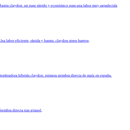
rastra claydon. un pase rápido y económico para una labor muy agradecida
una labor eficiente, rápida y barata. claydon straw harrow,
sembradora híbrida claydon. primera siembra directa de maíz en españa.
siembra directa tras girasol,