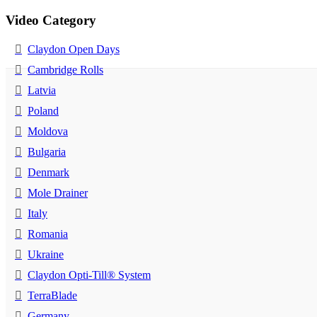
Video Category
Claydon Open Days
Cambridge Rolls
Latvia
Poland
Moldova
Bulgaria
Denmark
Mole Drainer
Italy
Romania
Ukraine
Claydon Opti-Till® System
TerraBlade
Germany