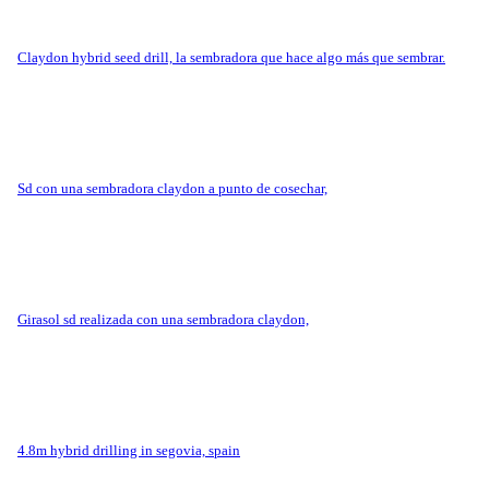
claydon hybrid seed drill, la sembradora que hace algo más que sembrar.
sd con una sembradora claydon a punto de cosechar,
girasol sd realizada con una sembradora claydon,
4.8m hybrid drilling in segovia, spain