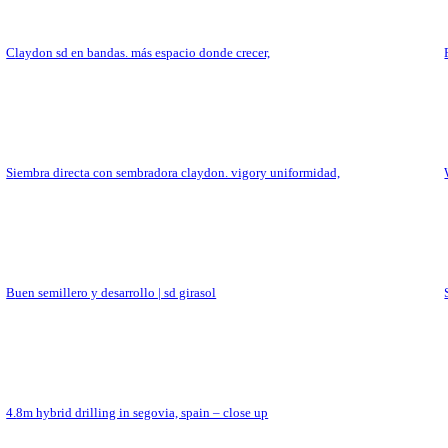
claydon sd en bandas. más espacio donde crecer,
siembra directa con sembradora claydon. vigory uniformidad,
buen semillero y desarrollo | sd girasol
4.8m hybrid drilling in segovia, spain – close up