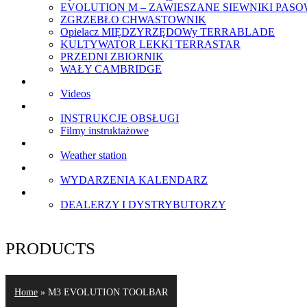
EVOLUTION M – ZAWIESZANE SIEWNIKI PAS
ZGRZEBŁO CHWASTOWNIK
Opielacz MIĘDZYRZĘDOWy TERRABLADE
KULTYWATOR LEKKI TERRASTAR
PRZEDNI ZBIORNIK
WAŁY CAMBRIDGE
GALERIA
Videos
CENTRUM SERWISOWE
INSTRUKCJE OBSŁUGI
Filmy instruktażowe
O NAS
Weather station
AKTUALNOŚCI
WYDARZENIA KALENDARZ
KONTAKT
DEALERZY I DYSTRYBUTORZY
PRODUCTS
Home
»
M3 EVOLUTION TOOLBAR