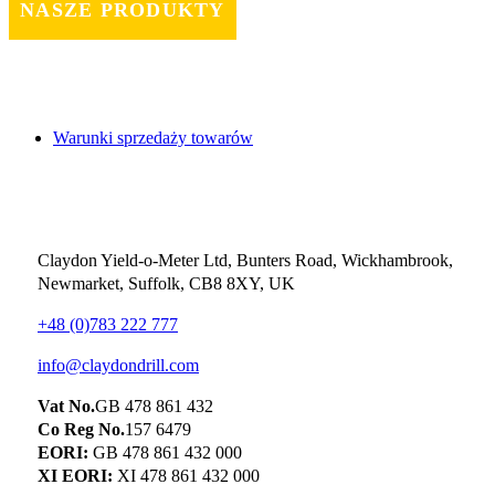
NASZE PRODUKTY
Warunki sprzedaży towarów
Contact
Claydon Yield-o-Meter Ltd, Bunters Road, Wickhambrook,
Newmarket, Suffolk, CB8 8XY, UK
+48 (0)783 222 777
info@claydondrill.com
Vat No.
GB 478 861 432
Co Reg No.
157 6479
EORI:
GB 478 861 432 000
XI EORI:
XI 478 861 432 000