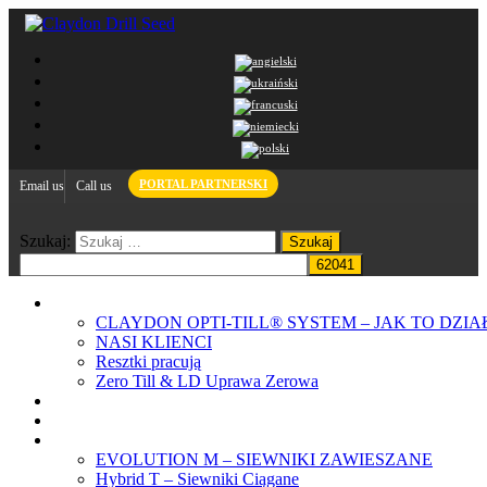
PORTAL PARTNERSKI
Email us
Call us
Szukaj:
SYSTEM CLAYDON
CLAYDON OPTI‐TILL® SYSTEM – JAK TO DZIA
NASI KLIENCI
Resztki pracują
Zero Till & LD Uprawa Zerowa
Think Change
GLEBA
PRODUKTY
EVOLUTION M – SIEWNIKI ZAWIESZANE
Hybrid T – Siewniki Ciągane