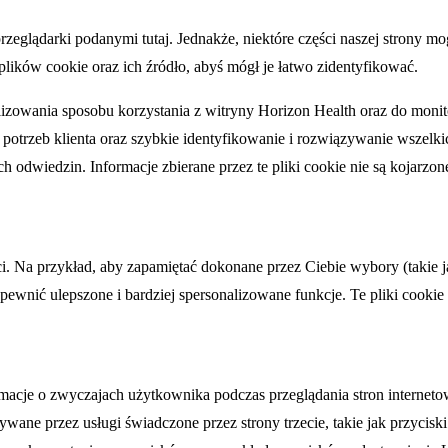
rzeglądarki podanymi tutaj. Jednakże, niektóre części naszej strony mog
ików cookie oraz ich źródło, abyś mógł je łatwo zidentyfikować.
zowania sposobu korzystania z witryny Horizon Health oraz do moni
o potrzeb klienta oraz szybkie identyfikowanie i rozwiązywanie wsze
ch odwiedzin. Informacje zbierane przez te pliki cookie nie są kojar
. Na przykład, aby zapamiętać dokonane przez Ciebie wybory (takie j
apewnić ulepszone i bardziej spersonalizowane funkcje. Te pliki cooki
ormacje o zwyczajach użytkownika podczas przeglądania stron interneto
ne przez usługi świadczone przez strony trzecie, takie jak przyciski 