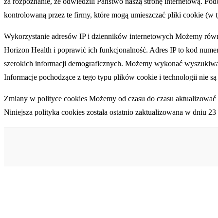
za rozpoznanie, że odwiedzili Państwo naszą stronę internetową. Pod
kontrolowaną przez te firmy, które mogą umieszczać pliki cookie (w 
Wykorzystanie adresów IP i dzienników internetowych Możemy równ
Horizon Health i poprawić ich funkcjonalność. Adres IP to kod num
szerokich informacji demograficznych. Możemy wykonać wyszukiwani
Informacje pochodzące z tego typu plików cookie i technologii nie s
Zmiany w polityce cookies Możemy od czasu do czasu aktualizować t
Niniejsza polityka cookies została ostatnio zaktualizowana w dniu 23
About Us