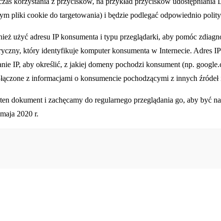
czas korzystania z przycisków, na przykład przycisków udostępniania 
tym pliki cookie do targetowania) i będzie podlegać odpowiednio polity
ież użyć adresu IP konsumenta i typu przeglądarki, aby pomóc zdiag
eryczny, który identyfikuje komputer konsumenta w Internecie. Adre
e IP, aby określić, z jakiej domeny pochodzi konsument (np. google
ą łączone z informacjami o konsumencie pochodzącymi z innych źródeł i
en dokument i zachęcamy do regularnego przeglądania go, aby być na 
 maja 2020 r.