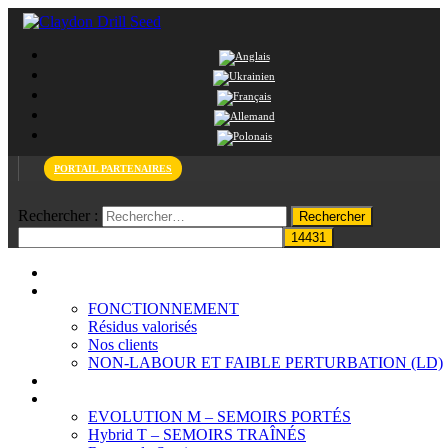
PORTAIL PARTENAIRES
Rechercher :
PAGE D’ACCUEIL
Système Claydon
FONCTIONNEMENT
Résidus valorisés
Nos clients
NON-LABOUR ET FAIBLE PERTURBATION (LD)
Le Sol
Produits
EVOLUTION M – SEMOIRS PORTÉS
Hybrid T – SEMOIRS TRAÎNÉS