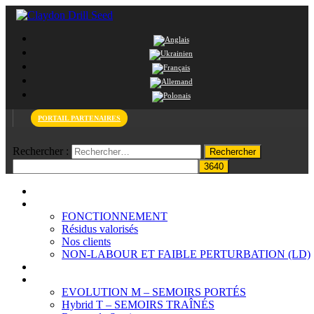
PORTAIL PARTENAIRES
Rechercher :
PAGE D’ACCUEIL
Système Claydon
FONCTIONNEMENT
Résidus valorisés
Nos clients
NON-LABOUR ET FAIBLE PERTURBATION (LD)
Le Sol
Produits
EVOLUTION M – SEMOIRS PORTÉS
Hybrid T – SEMOIRS TRAÎNÉS