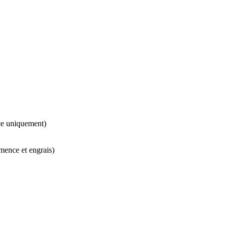
nce uniquement)
emence et engrais)