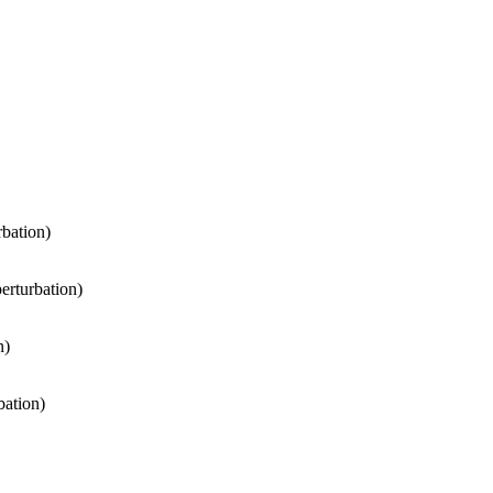
rbation)
perturbation)
n)
bation)