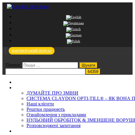
ПАРТНЕРСЬКИЙ ПОРТАЛ
Пошук:
Додому
Система Claydon
ДУМАЙТЕ ПРО ЗМІНИ
СИСТЕМА CLAYDON OPTI‐TILL® – ЯК ВОНА
Наші клієнти
Рештки працюють
Ознайомлення з прикладами
НУЛЬОВИЙ ОБРОБІТОК & ЗМЕНШЕНЕ ВОРУШ
Розповсюджені запитання
ҐРУНТ