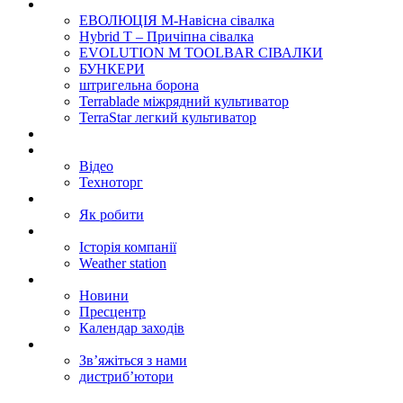
Продукти
ЕВОЛЮЦІЯ M-Навісна сівалка
Hybrid T – Причіпна сівалка
EVOLUTION M TOOLBAR СІВАЛКИ
БУНКЕРИ
штригельна борона
Terrablade міжрядний культиватор
TerraStar легкий культиватор
ДУМАЙТЕ ПРО ЗМІНИ
Галерея
Відео
Техноторг
Сервісний центр
Як робити
Про
Історія компанії
Weather station
Новини
Новини
Пресцентр
Календар заходів
Зв’язок
Зв’яжіться з нами
дистриб’ютори