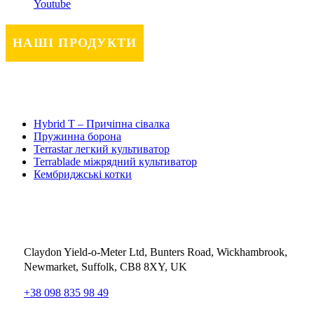
Youtube
НАШІ ПРОДУКТИ
Hybrid T – Причіпна сівалка
Пружинна борона
Terrastar легкий культиватор
Terrablade міжрядний культиватор
Кембриджські котки
Контактні деталі
Claydon Yield-o-Meter Ltd, Bunters Road, Wickhambrook,
Newmarket, Suffolk, CB8 8XY, UK
+38 098 835 98 49