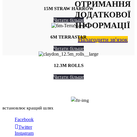
ОТРИМАННЯ
15M STRAW HARROW
ДОДАТКОВОЇ
Читати більше
ІНФОРМАЦІЇ
6M TERRASTAR
Налагодити зв'язок
Читати більше
12.3M ROLLS
Читати більше
Про нас
встановлює кращий шлях
Facebook
Twitter
Instagram