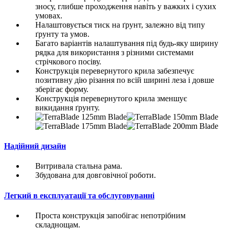
зносу, глибше проходження навіть у важких і сухих
умовах.
Налаштовується тиск на ґрунт, залежно від типу
ґрунту та умов.
Багато варіантів налаштування під будь-яку ширину
рядка для використання з різними системами
стрічкового посіву.
Конструкція перевернутого крила забезпечує
позитивну дію різання по всій ширині леза і довше
зберігає форму.
Конструкція перевернутого крила зменшує
викидання ґрунту.
Надійний дизайн
Витривала стальна рама.
Збудована для довговічної роботи.
Легкий в експлуатації та обслуговуванні
Проста конструкція запобігає непотрібним
складнощам.