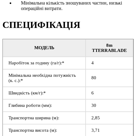
Мінімальна кількість зношуваних частин, низькі
операційні витрати.
СПЕЦИФІКАЦІЯ
8m
МОДЕЛЬ
TTERRABLADE
Наробіток за годину (га/г):*
4
Мінімальна необхідна потужність
80
(к. с.):*
Швидкість (км/г):*
6
Глибина роботи (мм):
30
Транспортна ширина (м):
2,85
Транспортна висота (м):
3,71