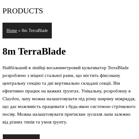
PRODUCTS
Home
»
8m TerraBlade
8m TerraBlade
Найбільший в лінійці восьмиметровий культиватор TerraBlade
розроблено з міцної стальної рами, що містить фіксовану
центральну секцію та дві вертикально складані секції. Він
ефективно працює на важких ґрунтах. Унікальну, розроблену в
Claydon, лапу можна налаштовувати під різну ширину міжряддя,
що дає можливість працювати з будь-якою системою стрічкового
посіву. Можна налаштовувати притискне зусилля лапи залежно
від різних типів та умов ґрунту.